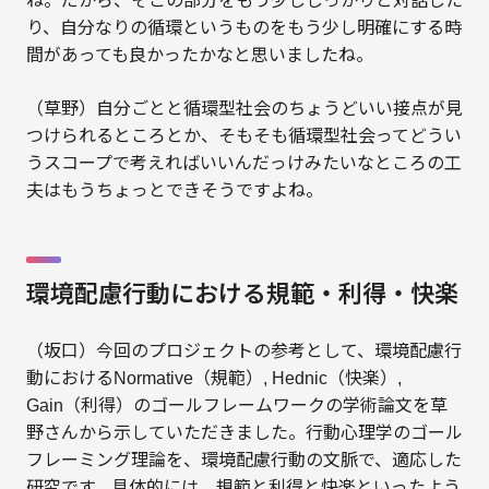
ね。だから、そこの部分をもう少ししっかりと対話した
り、自分なりの循環というものをもう少し明確にする時
間があっても良かったかなと思いましたね。
（草野）自分ごとと循環型社会のちょうどいい接点が見
つけられるところとか、そもそも循環型社会ってどうい
うスコープで考えればいいんだっけみたいなところの工
夫はもうちょっとできそうですよね。
環境配慮行動における規範・利得・快楽
（坂口）今回のプロジェクトの参考として、環境配慮行
動におけるNormative（規範）, Hednic（快楽）,
Gain（利得）のゴールフレームワークの学術論文を草
野さんから示していただきました。行動心理学のゴール
フレーミング理論を、環境配慮行動の文脈で、適応した
研究です。具体的には、規範と利得と快楽といったよう