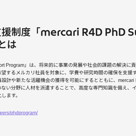
度「mercari R4D PhD Su
」とは
D Support Program」は、将来的に事業の発展や社会的課題の
希望するメルカリ社員を対象に、学費や研究時間の確保を支援す
計や新たな活躍機会の獲得を可能にするとともに、mercari 
のない分野に人材を派遣することで、高度な専門知識を備え、
化します。
areers/phdprogram/