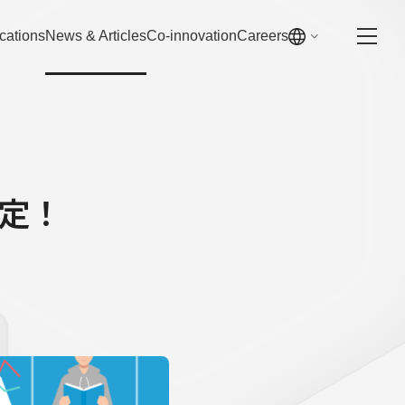
cations
News & Articles
Co-innovation
Careers
定！