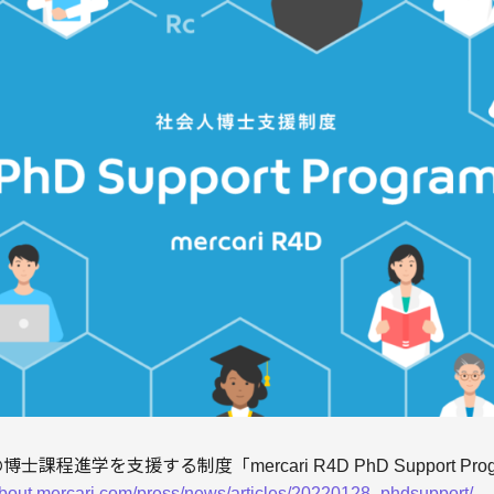
の博士課程進学を支援する制度「mercari R4D PhD Support Pr
/about.mercari.com/press/news/articles/20220128_phdsupport/