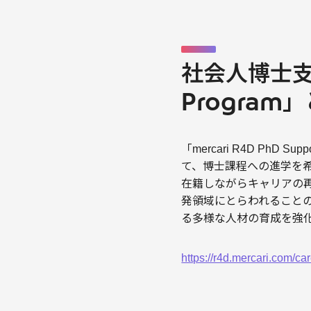
社会人博士支援制
Program
「mercari R4D Ph
て、博士課程への進学を
在籍しながらキャリアの再設
発領域にとらわれること
る多様な人材の育成を強
https://r4d.mercari.com/c