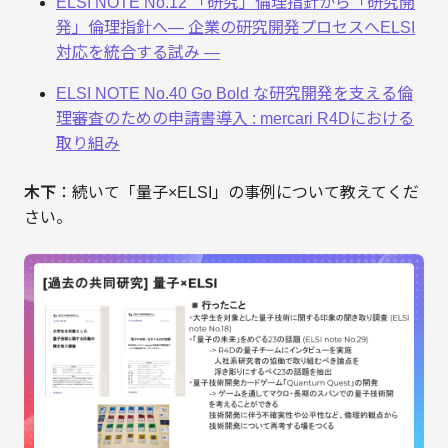
ELSI NOTE No.12 「研究」倫理指針から「研究開
発」倫理指針へ― 企業の研究開発プロセスへELSI
対応を統合する試み ―
ELSI NOTE No.40 Go Bold な研究開発を⽀える倫
理審査のための申請書導⼊ : mercari R4Dにおける
取り組み
木下
：続いて「量子×ELSI」の事例について教えてくだ
さい。