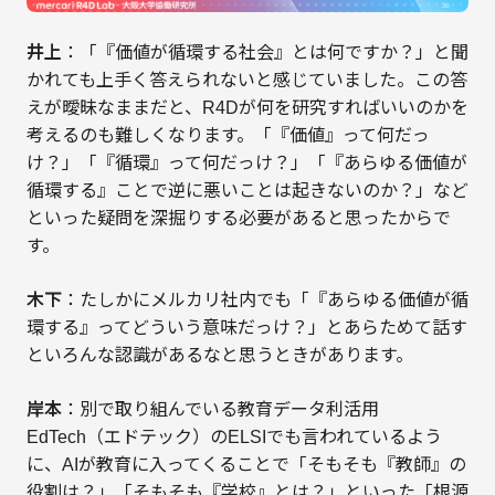
井上
：「『価値が循環する社会』とは何ですか？」と聞
かれても上手く答えられないと感じていました。この答
えが曖昧なままだと、R4Dが何を研究すればいいのかを
考えるのも難しくなります。「『価値』って何だっ
け？」「『循環』って何だっけ？」「『あらゆる価値が
循環する』ことで逆に悪いことは起きないのか？」など
といった疑問を深掘りする必要があると思ったからで
す。
木下
：たしかにメルカリ社内でも「『あらゆる価値が循
環する』ってどういう意味だっけ？」とあらためて話す
といろんな認識があるなと思うときがあります。
岸本
：別で取り組んでいる教育データ利活用
EdTech（エドテック）のELSIでも言われているよう
に、AIが教育に入ってくることで「そもそも『教師』の
役割は？」「そもそも『学校』とは？」といった「根源