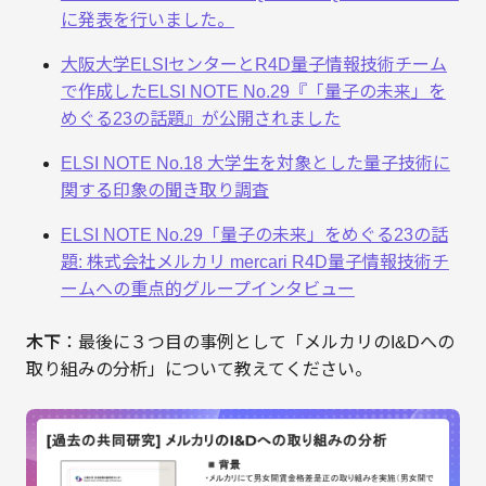
に発表を行いました。
大阪大学ELSIセンターとR4D量子情報技術チーム
で作成したELSI NOTE No.29『「量子の未来」を
めぐる23の話題』が公開されました
ELSI NOTE No.18 大学生を対象とした量子技術に
関する印象の聞き取り調査
ELSI NOTE No.29「量⼦の未来」をめぐる23の話
題: 株式会社メルカリ mercari R4D量⼦情報技術チ
ームへの重点的グループインタビュー
木下
：最後に３つ目の事例として「メルカリのI&Dへの
取り組みの分析」について教えてください。