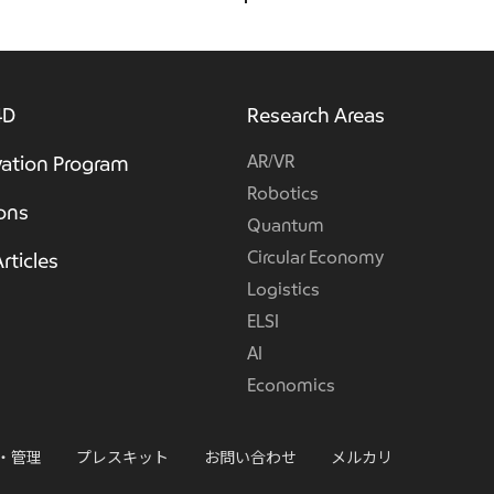
4D
Research Areas
AR/VR
ation Program
Robotics
ions
Quantum
Circular Economy
rticles
Logistics
ELSI
AI
Economics
・管理
プレスキット
お問い合わせ
メルカリ