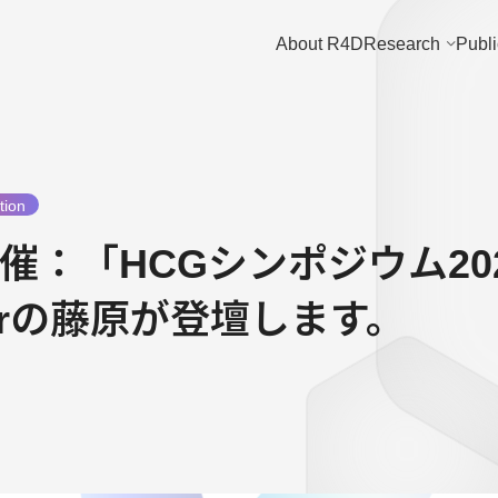
About R4D
Research
Publi
tion
月)開催：「HCGシンポジウム20
cherの藤原が登壇します。