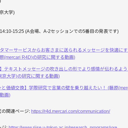
)
京大学)
) 14:10-15:25 (A会場、A-2セッションでの5番目の発表です)
4D】カスタマーサービスからお客さまに送られるメッセージを快適
(mercari R4D)の研究に関する動画)
学】テキストメッセージの吹き出しの形でより感情が伝わるよう
(東京大学)の研究に関する動画)
価値交換】学際研究で言葉の壁を乗り越えたい！ (藤原(merca
動画)
究の関連ページ:
https://r4d.mercari.com/communication/
ージ:
https://www.riise.u-tokyo.ac.jp/research_programs/vxe