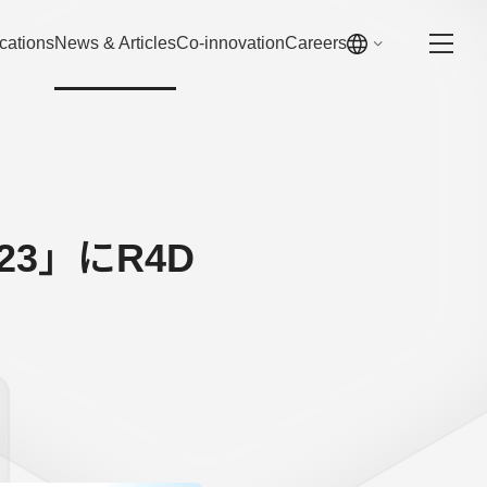
cations
News & Articles
Co-innovation
Careers
23」にR4D