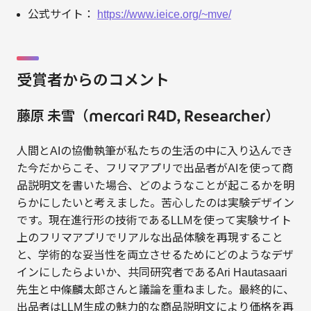
公式サイト：
https://www.ieice.org/~mve/
受賞者からのコメント
藤原 未雪（mercari R4D, Researcher）
人間とAIの協働執筆が私たちの生活の中に入り込んでき
た今だからこそ、フリマアプリで出品者がAIを使って商
品説明文を書いた場合、どのようなことが起こるかを明
らかにしたいと考えました。苦心したのは実験デザイン
です。現在進行形の技術であるLLMを使って実験サイト
上のフリマアプリでリアルな出品体験を再現すること
と、学術的な妥当性を両立させるためにどのようなデザ
インにしたらよいか、共同研究者であるAri Hautasaari
先生と中條麟太郎さんと議論を重ねました。最終的に、
出品者はLLM生成の魅力的な商品説明文により価格を再