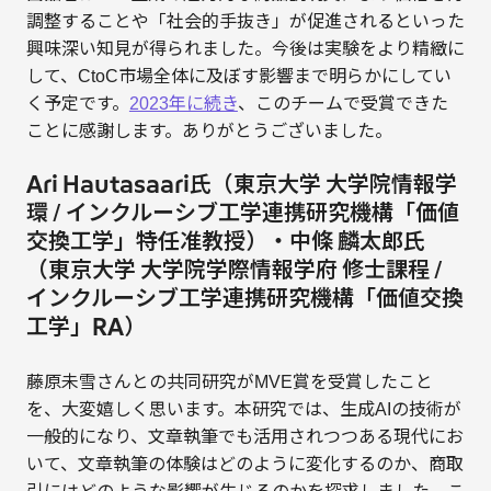
調整することや「社会的手抜き」が促進されるといった
興味深い知見が得られました。今後は実験をより精緻に
して、CtoC市場全体に及ぼす影響まで明らかにしてい
く予定です。
2023年に続き
、このチームで受賞できた
ことに感謝します。ありがとうございました。
Ari Hautasaari氏（東京大学 大学院情報学
環 / インクルーシブ工学連携研究機構「価値
交換工学」特任准教授）・中條 麟太郎氏
（東京大学 大学院学際情報学府 修士課程 /
インクルーシブ工学連携研究機構「価値交換
工学」RA）
藤原未雪さんとの共同研究がMVE賞を受賞したこと
を、大変嬉しく思います。本研究では、生成AIの技術が
一般的になり、文章執筆でも活用されつつある現代にお
いて、文章執筆の体験はどのように変化するのか、商取