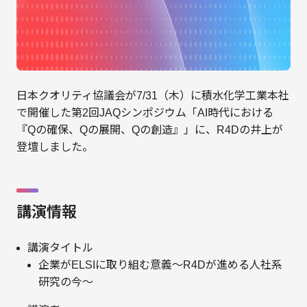
日本クオリティ協議会が7/31（木）に積水化学工業本社
で開催した第2回JAQシンポジウム「AI時代における
『Qの確保、Qの展開、Qの創造』」に、R4Dの井上が
登壇しました。
講演情報
講演タイトル
企業がELSIに取り組む意義〜R4Dが進める人社系
研究の今〜