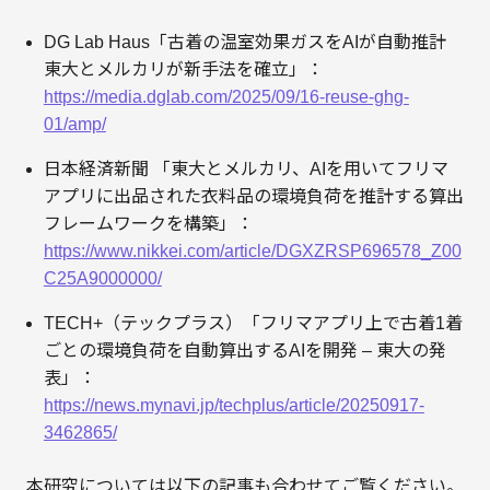
DG Lab Haus「古着の温室効果ガスをAIが自動推計
東大とメルカリが新手法を確立」：
https://media.dglab.com/2025/09/16-reuse-ghg-
01/amp/
日本経済新聞 「東大とメルカリ、AIを用いてフリマ
アプリに出品された衣料品の環境負荷を推計する算出
フレームワークを構築」：
https://www.nikkei.com/article/DGXZRSP696578_Z00
C25A9000000/
TECH+（テックプラス）「フリマアプリ上で古着1着
ごとの環境負荷を自動算出するAIを開発 – 東大の発
表」：
https://news.mynavi.jp/techplus/article/20250917-
3462865/
本研究については以下の記事も合わせてご覧ください。