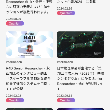
Researcher 永山・寺元・肥後
ネット白書2024」に掲載
らの研究の発表および主催セ
2024.02.16
ッションが複数行われます。
Quantum
2024.08.29
Quantum
Information
Information
日本物理学会が主催する「第
R4D Senior Researcher・永
78回年次大会（2023年） 共催
山翔太のインタビュー動画
シンポジウム」にR4D Senior
「スケーラブルで強靭な統合
Researcher・永山が登壇しま
的量子通信システムを目指し
す
て」が公開
2023.09.14
2024.02.02
Quantum
Quantum