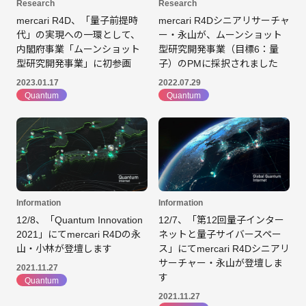
Research
Research
mercari R4D、「量子前提時
mercari R4Dシニアリサーチャ
代」の実現への一環として、
ー・永山が、ムーンショット
内閣府事業「ムーンショット
型研究開発事業（目標6：量
型研究開発事業」に初参画
子）のPMに採択されました
2023.01.17
2022.07.29
Quantum
Quantum
Information
Information
12/8、「Quantum Innovation
12/7、「第12回量子インター
2021」にてmercari R4Dの永
ネットと量子サイバースペー
山・小林が登壇します
ス」にてmercari R4Dシニアリ
サーチャー・永山が登壇しま
2021.11.27
す
Quantum
2021.11.27