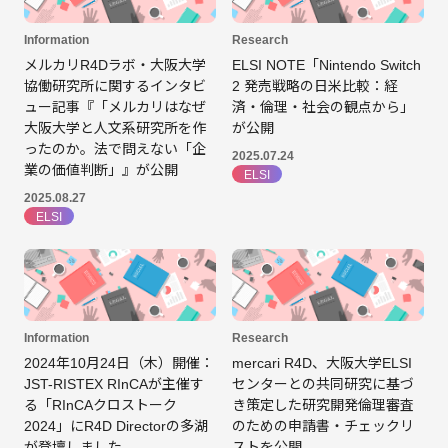
Information
Research
メルカリR4Dラボ・大阪大学
ELSI NOTE「Nintendo Switch
協働研究所に関するインタビ
2 発売戦略の日米比較：経
ュー記事『「メルカリはなぜ
済・倫理・社会の観点から」
大阪大学と人文系研究所を作
が公開
ったのか。法で問えない「企
2025.07.24
業の価値判断」』が公開
ELSI
2025.08.27
ELSI
Information
Research
2024年10月24日（木）開催：
mercari R4D、大阪大学ELSI
JST-RISTEX RInCAが主催す
センターとの共同研究に基づ
る「RInCAクロストーク
き策定した研究開発倫理審査
2024」にR4D Directorの多湖
のための申請書・チェックリ
が登壇しました。
ストを公開