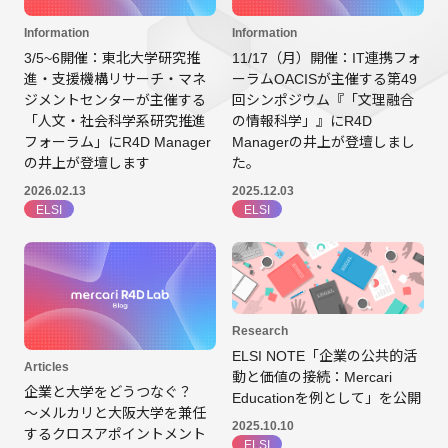
Information
Information
11/17（月）開催：IT連携フォ
3/5~6開催：東北大学研究推
ーラムOACISが主催する第49
進・支援機構リサーチ・マネ
回シンポジウム『「文理融合
ジメントセンターが主催する
の情報科学」』にR4D
「人文・社会科学系研究推進
Managerの井上が登壇しまし
フォーラム」にR4D Manager
た。
の井上が登壇します
2025.12.03
2026.02.13
ELSI
ELSI
Research
ELSI NOTE「企業の公共的活
Articles
動と価値の接続：Mercari
企業と大学をどうつなぐ？
Educationを例として」を公開
～メルカリと大阪大学を兼任
2025.10.10
するクロスアポイントメント
ELSI