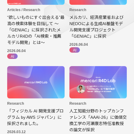
Research
Articles / Research
メルカリ、経済産業省および
“欲しいものにすぐ出会える”最
NEDOによる生成AI基盤モデ
高の検索体験を目指して 〜
ル開発支援プロジェクト
「GENIAC」に採択されたメ
「GENIAC」に採択
ルカリR4Dの「AI検索・推薦
モデル開発」とは〜
2026.06.04
AI
2026.06.04
AI
Research
Research
「フィジカル AI 開発支援プロ
人工知能分野のトップカンフ
グラム by AWS ジャパン」に
ァレンス「AAAI-26」に価値交
採択されました。
換工学の河瀬康志特任准教授
の論文が採択
2026.03.12