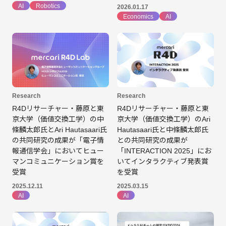
AI
Robotics
2026.01.17
Economics
AI
Research
Research
R4Dリサーチャー・藤原と東
R4Dリサーチャー・藤原と東
京大学（価値交換工学）の中
京大学（価値交換工学）のAri
條麟太郎氏とAri Hautasaari氏
Hautasaari氏と中條麟太郎氏
の共同研究の成果が「電子情
との共同研究の成果が
報通信学会」においてヒュー
「INTERACTION 2025」にお
マンコミュニケーション賞を
いてインタラクティブ発表賞
受賞
を受賞
2025.12.11
2025.03.15
AI
AI