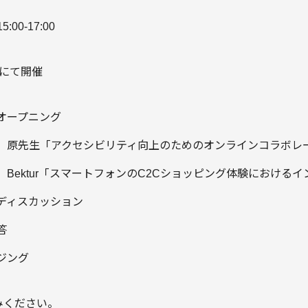
:00-17:00
mにて開催
場、オープニング
5 講演① 原先生「アクセシビリティ向上のためのオンラインコラボ
 講演② Bektur「スマートフォンのC2Cショッピング体験におけ
パネルディスカッション
応答
ージング
みください。