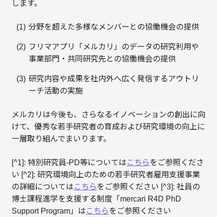
します。
分野を超えた多様なメンバーとの協働機会の提供
フリマアプリ「メルカリ」のデータの研究利用や
事業部門・共同研究先との協働機会の提供
研究内容や成果を社内外へ広く発信するアウトリ
ーチ活動の実施
メルカリは今後も、さらなるイノベーションの創出に向
けて、優秀な若手研究者の育成および研究環境の向上に
一層取り組んでまいります。
[^1]: 特別研究員-PD等については
こちら
をご参照くださ
い [^2]: 研究環境向上のための若手研究者雇用支援事業
の詳細については
こちら
をご参照ください [^3]: 社員の
博士課程進学を支援する制度「mercari R4D PhD
Support Program」は
こちら
をご参照ください