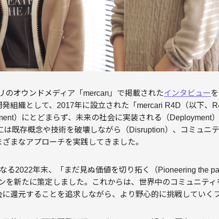
カリのオウンドメディア「mercan」で掲載された
インタビュー
を
組織として、2017年に設立された「mercari R4D（以下、
evelopment）にとどまらず、未来の社会に実装される（Deploym
きには既存概念や技術を破壊しながら（Disruption）、コミュ
まざまなアプローチを実践してきました。
22年末、「まだ見ぬ価値を切り拓く（Pioneering the path tow
ションを新たに策定しました。これからは、世界中のコミュニテ
会に還元することを追求しながら、より野心的に挑戦していく