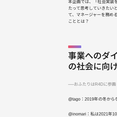
本企画では、「社会実装
たって思考していきたいと
て、マネージャーを務める多
こととは？
事業へのダ
の社会に向
──おふたりはR4Dに参
@tago：2019年の冬
@inomari：私は20