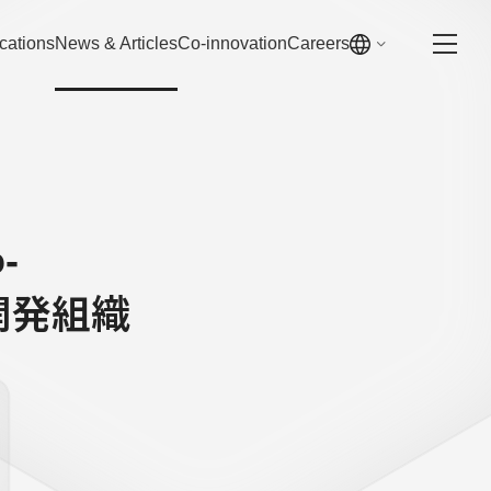
cations
News & Articles
Co-innovation
Careers
-
究開発組織