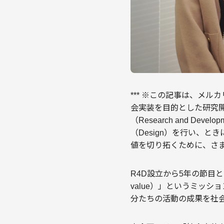
*** ※この記事は、メル
会実装を目的とした研究開発
（Research and D
（Design）を行い、と
値を切り拓くために、さ
R4D設立から5年の節目となる20
value）」というミッ
分たちの活動の成果を社