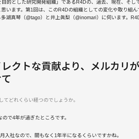
を目的とした研究開発組織」であるR4Dの、過去、現在、そし
思います。第1回は、このR4Dの組織としての変化や取り組
湖真琴（@tago）と井上眞梨（@inomari）に伺います。R
イレクトな貢献より、メルカリ
けて
画してどれくらい経つのでしょうか。
からなので4年が過ぎたところです。
21年10月入社なので、間もなく1年半になるくらいですかね。