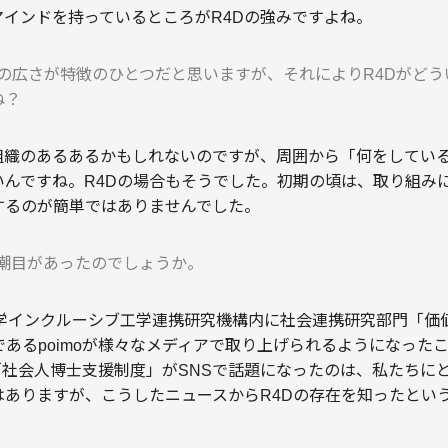
インドを持っているところがR4Dの強みですよね。
幅の広さが特徴のひとつだと思いますが、それによりR4Dがど
ね？
発組織のあるあるかもしれないのですが、周囲から「何をしてい
いんですね。R4Dの場合もそうでした。初期の頃は、取り組み
するのが簡単ではありませんでした。
の潮目があったのでしょうか。
東京大学インクルーシブ工学連携研究機構内に社会連携研究部門「
であるpoimoが様々なメディアで取り上げられるようになった
た「社会人博士支援制度」がSNSで話題になったのは、私たちに
はありますが、こうしたニュースからR4Dの存在を知ったとい