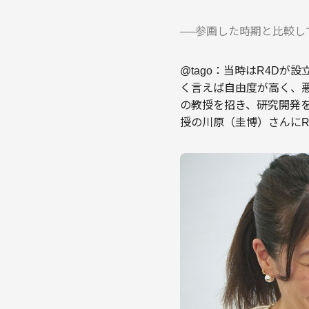
──参画した時期と比較し
@tago：当時はR4D
く言えば自由度が高く、
の教授を招き、研究開発
授の川原（圭博）さんに