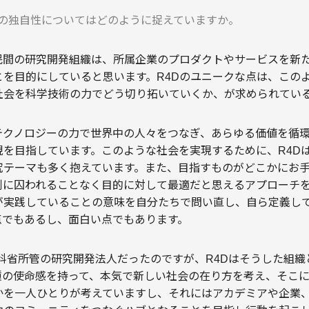
織の独自性についてはどのように捉えていますか。
の民間の研究開発組織は、所属企業のプロダクトやサービスを新
とを目的にしていると思います。R4Dのユニークな点は、この
社会を科学技術の力でどう切り拓いていくか、が求められてい
テクノロジーの力で世界中の人々をつなぎ、あらゆる価値を循
現を目指しています。このような社会を実現するために、R4D
究テーマも多く抱えています。また、目指すものがどこかにお
例に囚われることなく目的に対して最適だと思えるアプローチ
が実践していることの意味を自分たちで問い直し、自ら定義し
点でもあるし、面白い点でもあります。
職が文科省所管の研究開発法人だったのですが、R4Dはそうした組
種の使命感を持って、本気で新しい社会の在り方を考え、そこ
かを一人ひとりが考えていますし、それにはアカデミアや企業