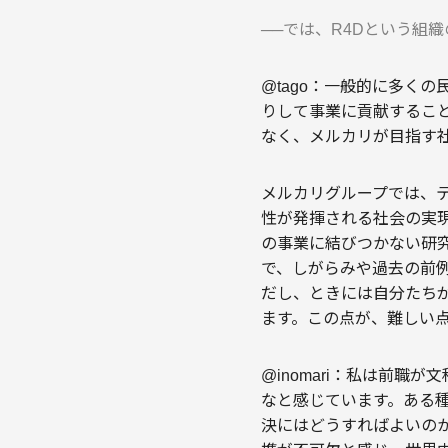
──では、R4Dという組
@tago：一般的に多く
りして事業に貢献するこ
なく、メルカリが目指す
メルカリグループでは、
性が発揮される社会の実
の事業に結びつかない研
で、しがらみや過去の前
だし、ときには自分たち
ます。この点が、難しい
@inomari：私は前
なと感じています。ある
決にはどうすればよいの