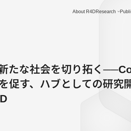
About R4D
Research
Publi
新たな社会を切り拓く──Co
tionを促す、ハブとしての研
4D