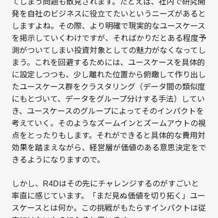
てしまう問題も散見されます。たとえば、社内で研究開
発を自社のビジネスに役立てたいというニーズがあると
しますよね。その際、より明確で現実的なユースケース
を掲示していくわけですが、そればかりだとある程度予
測がついてしまい投資対象としての魅力がなくなってし
まう。これを回避するためには、ユースケースを具体的
に設定しつつも、少し離れた位置から俯瞰して作り出し
たユースケース群をクラスタリング（データ間の類似度
にもとづいて、データをグループ分けする手法）してい
き、ユースケースのグループによってそのインパクトを
考えていく。そのようなズームインとズームアウトの視
点をとったりもします。それができると具体的な費用対
効果を踏まえながら、経営層が価値のある意思決定をで
きるようになりますので。
しかし、R4Dはその先にチャレンジするのがすごいと
率直に感じています。「まだ見ぬ価値を切り拓く」ユー
スケースとは何か。この挑戦がもたらすインパクトは従