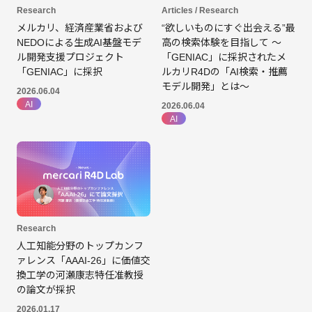
Research
Articles / Research
メルカリ、経済産業省および
“欲しいものにすぐ出会える”最
NEDOによる生成AI基盤モデ
高の検索体験を目指して 〜
ル開発支援プロジェクト
「GENIAC」に採択されたメ
「GENIAC」に採択
ルカリR4Dの「AI検索・推薦
モデル開発」とは〜
2026.06.04
AI
2026.06.04
AI
Research
人工知能分野のトップカンフ
ァレンス「AAAI-26」に価値交
換工学の河瀬康志特任准教授
の論文が採択
2026.01.17