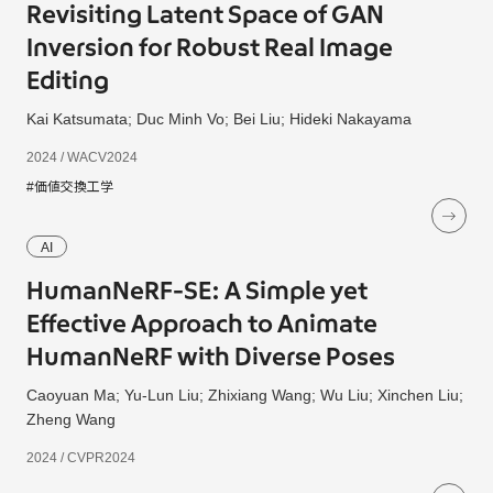
Revisiting Latent Space of GAN
Inversion for Robust Real Image
Editing
Kai Katsumata; Duc Minh Vo; Bei Liu; Hideki Nakayama
2024 / WACV2024
#価値交換工学
AI
HumanNeRF-SE: A Simple yet
Effective Approach to Animate
HumanNeRF with Diverse Poses
Caoyuan Ma; Yu-Lun Liu; Zhixiang Wang; Wu Liu; Xinchen Liu;
Zheng Wang
2024 / CVPR2024