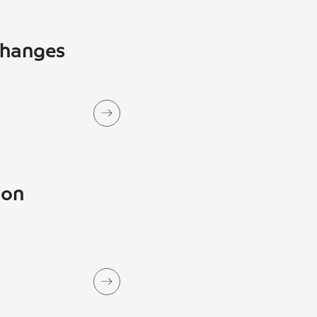
xchanges
ion