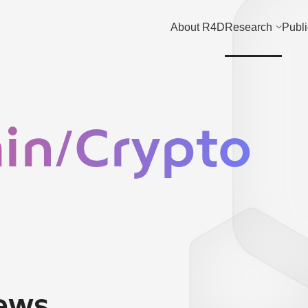
About R4D
Research
Publi
in/Crypto
News