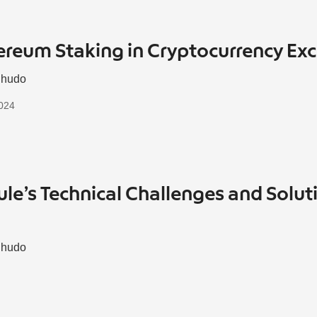
hereum Staking in Cryptocurrency E
Shudo
2024
ule’s Technical Challenges and Solut
Shudo