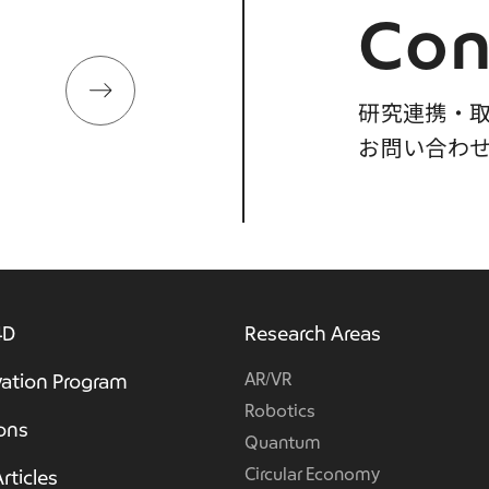
Con
研究連携・
お問い合わ
4D
Research Areas
AR/VR
ation Program
Robotics
ions
Quantum
Circular Economy
rticles