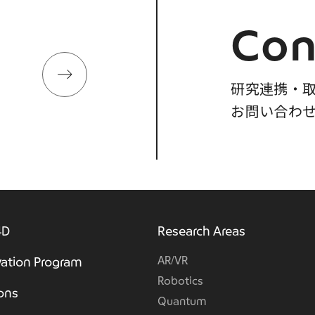
Con
研究連携・
お問い合わ
4D
Research Areas
AR/VR
ation Program
Robotics
ions
Quantum