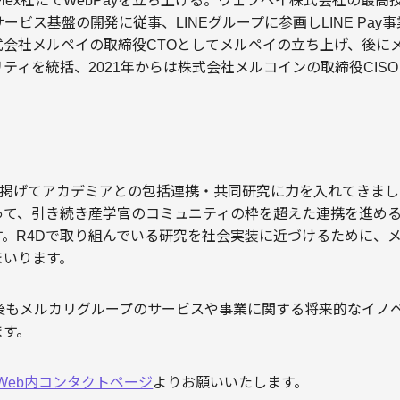
xFlex社にてWebPayを立ち上げる。ウェブペイ株式会社の最
ビス基盤の開発に従事、LINEグループに参画しLINE Pay事
会社メルペイの取締役CTOとしてメルペイの立ち上げ、後にメ
ティを統括、2021年からは株式会社メルコインの取締役CIS
aritonを掲げてアカデミアとの包括連携・共同研究に力を入れてき
って、引き続き産学官のコミュニティの枠を超えた連携を進め
す。R4Dで取り組んでいる研究を社会実装に近づけるために、
まいります。
今後もメルカリグループのサービスや事業に関する将来的なイノ
ます。
 Web内コンタクトページ
よりお願いいたします。