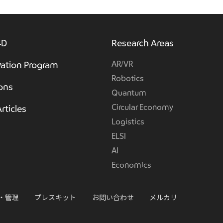
4D
Research Areas
AR/VR
ation Program
Robotics
ions
Quantum
Circular Economy
rticles
Logistics
ELSI
AI
Economics
・管理
プレスキット
お問い合わせ
メルカリ