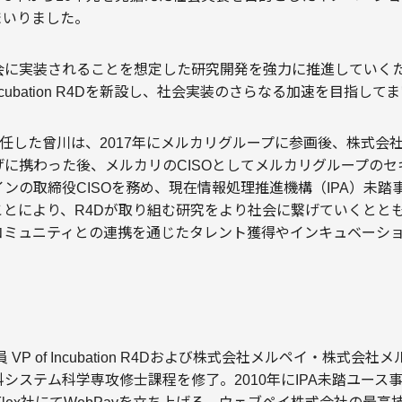
まいりました。
会に実装されることを想定した研究開発を強力に推進していく
Incubation R4Dを新設し、社会実装のさらなる加速を目指して
on R4Dに就任した曾川は、2017年にメルカリグループに参画後、株
に携わった後、メルカリのCISOとしてメルカリグループのセキ
ンの取締役CISOを務め、現在情報処理推進機構（IPA）未踏
ことにより、R4Dが取り組む研究をより社会に繋げていくととも
コミュニティとの連携を通じたタレント獲得やインキュベーシ
VP of Incubation R4Dおよび株式会社メルペイ・株式会社
システム科学専攻修士課程を修了。2010年にIPA未踏ユース