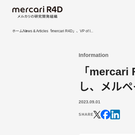
ホーム
News & Articles
「mercari R4D」、VP of I...
Information
「mercari
し、メルペ
2023.09.01
SHARE