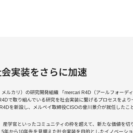
社会実装をさらに加速
ルカリ）の研究開発組織 「mercari R4D（アールフォーデ
で、R4Dで取り組んでいる研究を社会実装に繋げるプロセスをよ
bation R4Dを新設し、メルペイ取締役CISOの曾川景介が就任し
来、産学官といったコミュニティの枠を超えて、新たな価値を切り拓くCo
、5年から10年先を見据えた社会実装を目的としたイノベーシ