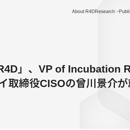
About R4D
Research
Publi
 R4D」、VP of Incubatio
イ取締役CISOの曾川景介が