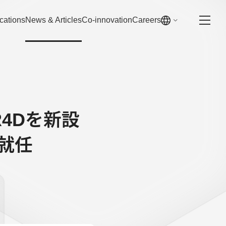
cations
News & Articles
Co-innovation
Careers
n R4Dを新設
就任