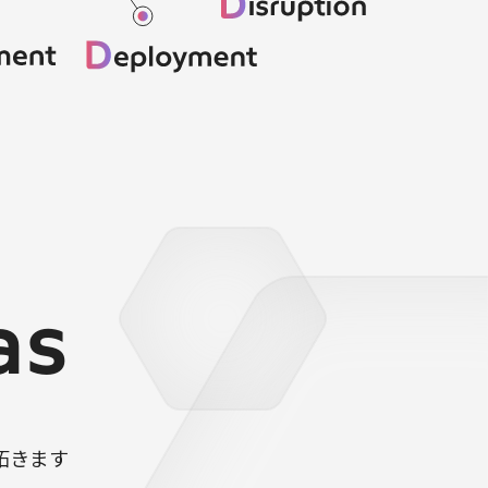
as
拓きます