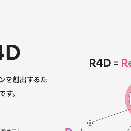
4D
ンを
創出するた
です。
・