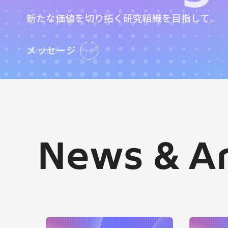
多様な研究領域からアプローチしています。
解決(Co-innovation)する研究開発ネット
新たな価値を切り拓く研究組織を目指して。
Mission
メッセージ
Research Areas
Co-innovation Program
News &
Ar