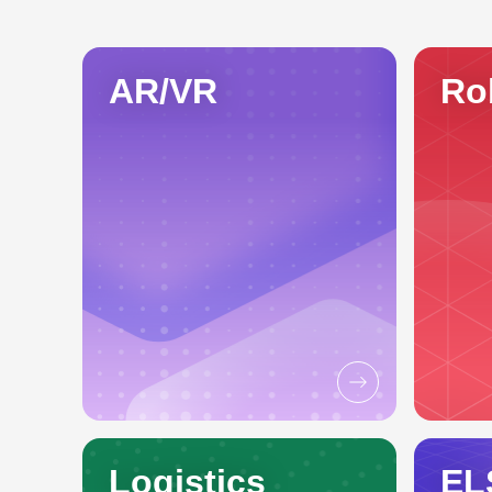
AR/VR
Ro
Logistics
EL