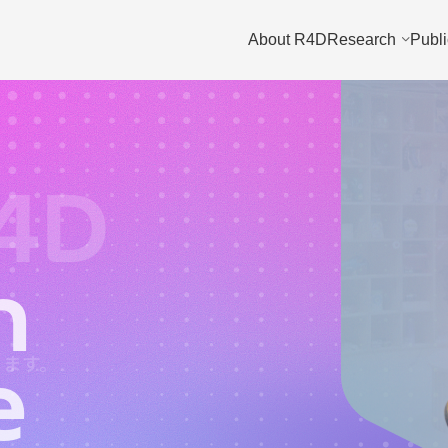
About R4D
Research
Publi
4D
h
vation
h
m
に、
します。
e