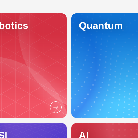
botics
Quantum
SI
AI