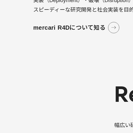
実装（Deployment）・破壊（Disrupti
スピーディーな研究開発と社会実装を目
mercari R4Dについて知る
R
幅広い