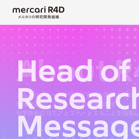
About R
Head of
Researc
Co-inno
Researc
Areas
Progra
メルカリグループが目指す社会の実現のため
価値交換のシステムや社会の価値観をも
科学技術の力でアップデートすることを目指
Messag
あらゆる価値が循環し、あらゆる人の
あらゆる価値が循環する社会の実現のため、
可能性が広がる社会の実現に向けて、
分野を超えた産学官の協働で社会課題を