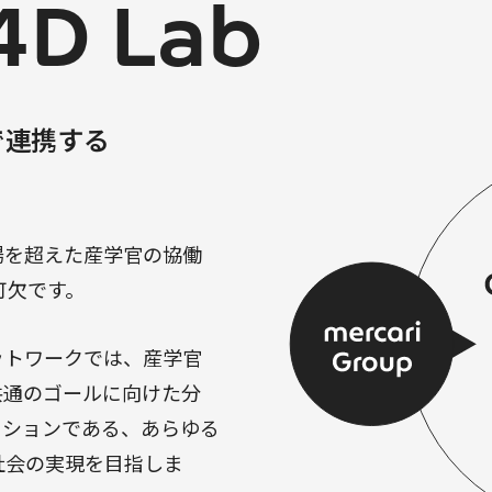
4D Lab
で連携する
。
場を超えた産学官の協働
不可欠です。
ットワークでは、産学官
共通のゴールに向けた分
ッションである、あらゆる
社会の実現を目指しま