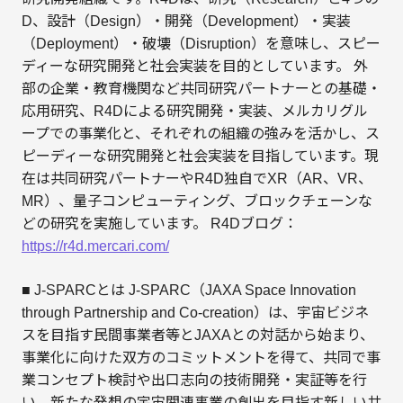
D、設計（Design）・開発（Development）・実装
（Deployment）・破壊（Disruption）を意味し、スピー
ディーな研究開発と社会実装を目的としています。 外
部の企業・教育機関など共同研究パートナーとの基礎・
応用研究、R4Dによる研究開発・実装、メルカリグル
ープでの事業化と、それぞれの組織の強みを活かし、ス
ピーディーな研究開発と社会実装を目指しています。現
在は共同研究パートナーやR4D独自でXR（AR、VR、
MR）、量子コンピューティング、ブロックチェーンな
どの研究を実施しています。 R4Dブログ：
https://r4d.mercari.com/
■ J-SPARCとは J-SPARC（JAXA Space Innovation
through Partnership and Co-creation）は、宇宙ビジネ
スを目指す民間事業者等とJAXAとの対話から始まり、
事業化に向けた双方のコミットメントを得て、共同で事
業コンセプト検討や出口志向の技術開発・実証等を行
い、新たな発想の宇宙関連事業の創出を目指す新しい共