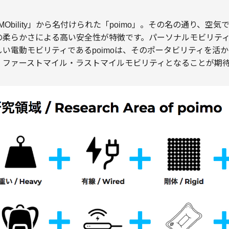
flatable MObility」から名付けられた「poimo」。その名の通
の柔らかさによる高い安全性が特徴です。パーソナルモビリテ
い電動モビリティであるpoimoは、そのポータビリティを活
、ファーストマイル・ラストマイルモビリティとなることが期