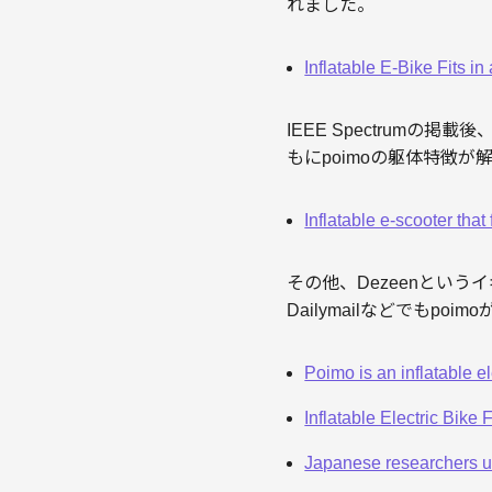
れました。
Inflatable E-Bike Fits 
IEEE Spectrum
もにpoimoの躯体特徴が
Inflatable e-scooter th
その他、Dezeenという
Dailymailなどでもpo
Poimo is an inflatable e
Inflatable Electric Bike
Japanese researchers u