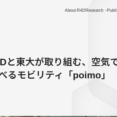
About R4D
Research
Publi
i R4Dと東大が取り組む、空
べるモビリティ「poimo」