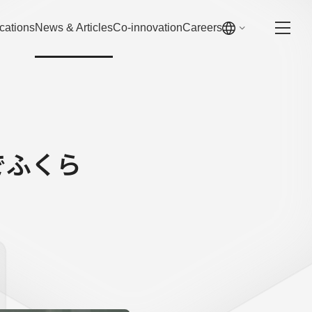
cations
News & Articles
Co-innovation
Careers
気でふくら