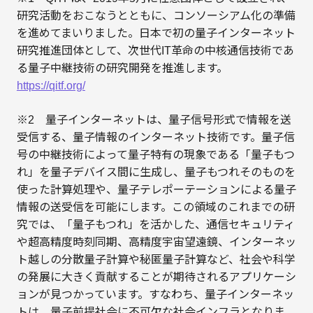
研究活動をおこなうとともに、コンソーシアム化の準備
を進めてまいりました。日本で初の量子インターネット
研究推進団体として、次世代IT革命の中核通信技術であ
る量子中継技術の研究開発を推進します。
https://qitf.org/
※2 量子インターネットは、量子信号形式で情報を送
受信する、量子情報のインターネット技術です。量子信
号の中継技術によって量子特有の現象である「量子もつ
れ」を量子デバイス間に生成し、量子もつれそのものを
使った計算処理や、量子テレポーテーションによる量子
情報の送受信を可能にします。この領域のこれまでの研
究では、「量子もつれ」を活かした、通信セキュリティ
や超高精度時刻同期、高精度宇宙望遠鏡、インターネッ
ト越しの分散量子計算や秘匿量子計算など、社会や科学
の発展に大きく貢献することが期待されるアプリケーシ
ョンが見つかっています。すなわち、量子インターネッ
トは、量子前提社会に不可欠な社会インフラとなりま