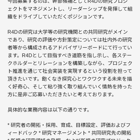
今回募集するのは、幹部候補としてR4Dの研究プロジ
ェクトをマネジメントし、リーダーシップを発揮して組
織をドライブしていただくポジションです。
R4Dの研究は大学等の研究機関との共同研究がメイン
であり、研究の評価や方針策定については社内外の研究
者等から構成されるアドバイザリーボードにて行ってい
ます。R4Dとして目指すべき道筋を指し示し、各ステー
クホルダーとリレーションを構築しながら、プロジェク
ト推進を通じて社会実装を実現するという役割を担って
頂きたいです。飽くなき探究心とワクワクする未来を描
く好奇心、そして粘り強く取り組んでいく情熱を持った
方に是非ご応募いただきたいと考えております。
具体的な業務内容は以下の通りです。
* 研究者の開拓・採用、育成、目標設定、評価およびフ
ィードバック * 研究マネージメント * 共同研究先の開拓