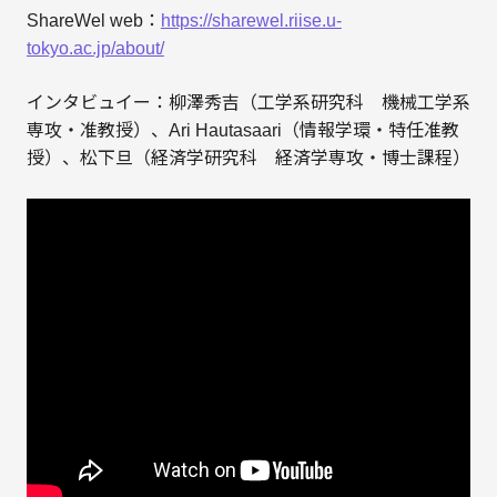
ShareWel web：
https://sharewel.riise.u-
tokyo.ac.jp/about/
インタビュイー：柳澤秀吉（工学系研究科 機械工学系
専攻・准教授）、Ari Hautasaari（情報学環・特任准教
授）、松下旦（経済学研究科 経済学専攻・博士課程）