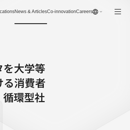
cations
News & Articles
Co-innovation
Careers
タを大学等
ける消費者
、循環型社