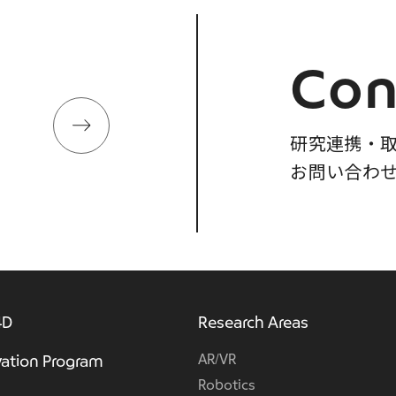
Con
研究連携・
お問い合わ
4D
Research Areas
AR/VR
ation Program
Robotics