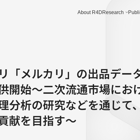
About R4D
Research
Publi
リ「メルカリ」の出品デー
供開始〜二次流通市場にお
理分析の研究などを通じて
貢献を目指す〜