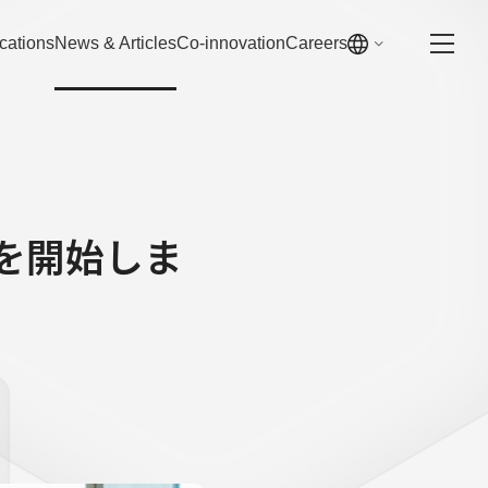
cations
News & Articles
Co-innovation
Careers
の募集を開始しま