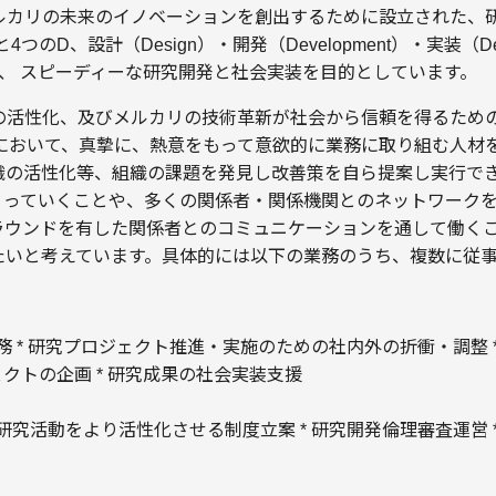
ルカリの未来のイノベーションを創出するために設立された、研
と4つのD、設計（Design）・開発（Development）・実装（De
を意味し、 スピーディーな研究開発と社会実装を目的としています。
動の活性化、及びメルカリの技術革新が社会から信頼を得るため
tionsにおいて、真摯に、熱意をもって意欲的に業務に取り組む人
織の活性化等、組織の課題を発見し改善策を自ら提案し実行で
くっていくことや、多くの関係者・関係機関とのネットワーク
ラウンドを有した関係者とのコミュニケーションを通して働く
たいと考えています。具体的には以下の業務のうち、複数に従
業務 * 研究プロジェクト推進・実施のための社内外の折衝・調整 
ェクトの企画 * 研究成果の社会実装支援
 * 研究活動をより活性化させる制度立案 * 研究開発倫理審査運営 