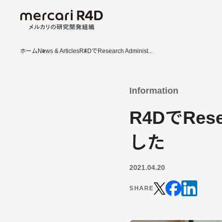
ホーム
News & Articles
R4DでResearch Administ...
Information
R4DでRes
した
2021.04.20
SHARE