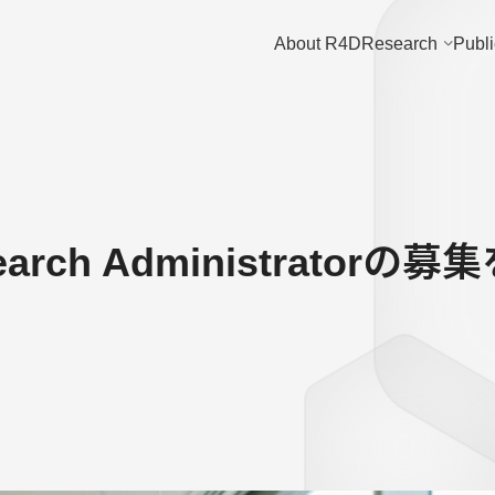
About R4D
Research
Publi
earch Administrator