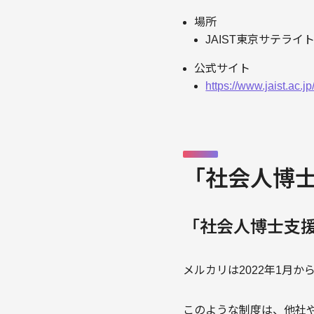
場所
JAIST東京サテラ
公式サイト
https://www.jaist.ac.j
「社会人博
「社会人博士支
メルカリは2022年1月
このような制度は、他社