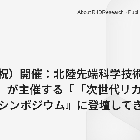
About R4D
Research
Publi
火・祝）開催：北陸先端科学技
ST）が主催する『「次世代リ
シンポジウム』に登壇して