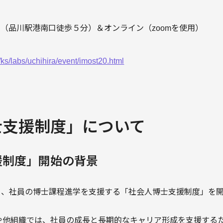
イト（品川駅港南口徒歩５分）＆オンライン（zoomを使用）
p/ks/labs/uchihira/event/imost20.html
士支援制度」について
援制度」開始の背景
から、社員の博士課程進学を支援する「社会人博士支援制度」を
や他組織では、社員の成長と長期的なキャリア形成を支援する