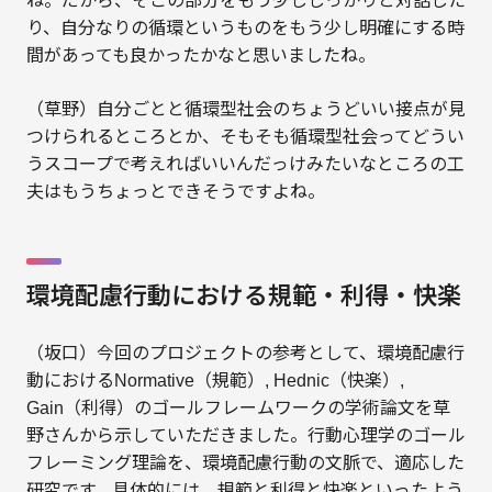
ね。だから、そこの部分をもう少ししっかりと対話した
り、自分なりの循環というものをもう少し明確にする時
間があっても良かったかなと思いましたね。
（草野）自分ごとと循環型社会のちょうどいい接点が見
つけられるところとか、そもそも循環型社会ってどうい
うスコープで考えればいいんだっけみたいなところの工
夫はもうちょっとできそうですよね。
環境配慮行動における規範・利得・快楽
（坂口）今回のプロジェクトの参考として、環境配慮行
動におけるNormative（規範）, Hednic（快楽）,
Gain（利得）のゴールフレームワークの学術論文を草
野さんから示していただきました。行動心理学のゴール
フレーミング理論を、環境配慮行動の文脈で、適応した
研究です。具体的には、規範と利得と快楽といったよう