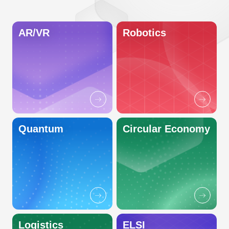
AR/VR
Robotics
Quantum
Circular Economy
Logistics
ELSI