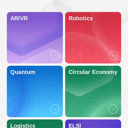
AR/VR
Robotics
Quantum
Circular Economy
Logistics
ELSI